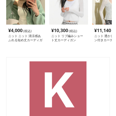
¥
4,000
¥
10,300
¥
11,140
(税込)
(税込)
(税
ニット ニット 清涼感あ
ニット リブ編みショー
ニット 透かし
ふれる短め丈カーディガ
ト丈カーディガン
ン付きカーディ
ン