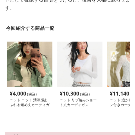
す。
今回紹介する商品一覧
¥
4,000
¥
10,300
¥
11,140
(税込)
(税込)
(税
ニット ニット 清涼感あ
ニット リブ編みショー
ニット 透かし
ふれる短め丈カーディガ
ト丈カーディガン
ン付きカーディ
ン