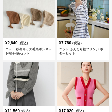
¥
2,640
¥
7,780
(税込)
(税込)
ニット 秋冬キッズ毛糸ボンネッ
ニット ふんわり裾フリンジ ボー
ト帽子4色セット
ダーセット
¥
11,560
¥
17,020
(税込)
(税込)