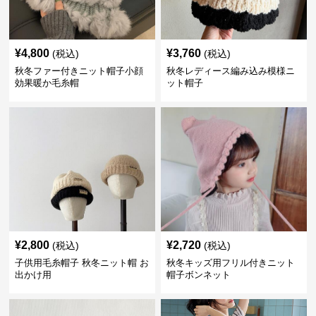
¥
4,800
¥
3,760
(税込)
(税込)
秋冬ファー付きニット帽子小顔
秋冬レディース編み込み模様ニ
効果暖か毛糸帽
ット帽子
¥
2,800
¥
2,720
(税込)
(税込)
子供用毛糸帽子 秋冬ニット帽 お
秋冬キッズ用フリル付きニット
出かけ用
帽子ボンネット