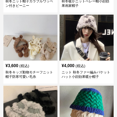
秋冬ニット帽子カラフルワッペ
秋冬暖かニットベレー帽小顔効
ン付きビーニー
果画家帽子
¥
3,600
¥
4,000
(税込)
(税込)
秋冬キッズ動物モチーフニット
ニット 秋冬ファー編みバケット
帽子防寒可愛い毛糸
ハット小顔効果暖か帽子