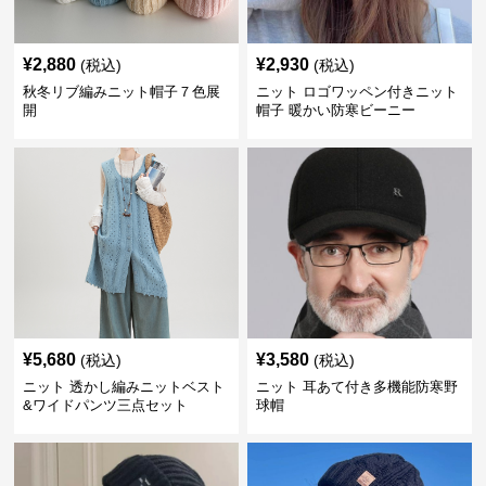
¥
2,880
¥
2,930
(税込)
(税込)
秋冬リブ編みニット帽子７色展
ニット ロゴワッペン付きニット
開
帽子 暖かい防寒ビーニー
¥
5,680
¥
3,580
(税込)
(税込)
ニット 透かし編みニットベスト
ニット 耳あて付き多機能防寒野
&ワイドパンツ三点セット
球帽