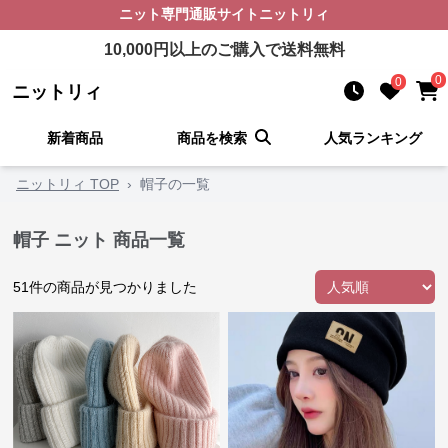
ニット
専門通販サイト
ニットリィ
10,000
円以上のご購入で送料無料
0
0
ニットリィ
新着商品
商品を検索
人気ランキング
ニットリィ TOP
›
帽子の一覧
帽子 ニット 商品一覧
51
件の商品が見つかりました