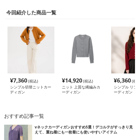
今回紹介した商品一覧
¥
7,360
¥
14,920
¥
6,360
(税込)
(税込)
(税込
シンプル切替ニットカー
ニット 上質な縄編みカ
シンプル リブニ
ディガン
ーディガン
ーディガン
おすすめ記事一覧
vネックカーディガンおすすめ5選！デコルテがすっきり見
えて、重ね着にも一枚着にも使いやすいアイテム