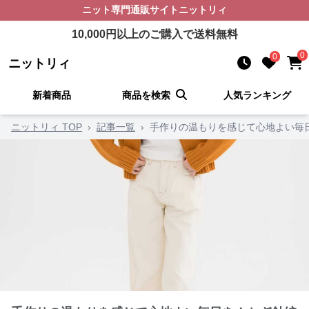
ニット
専門通販サイト
ニットリィ
10,000
円以上のご購入で送料無料
0
0
ニットリィ
新着商品
商品を検索
人気ランキング
ニットリィ TOP
›
記事一覧
›
手作りの温もりを感じて心地よい毎