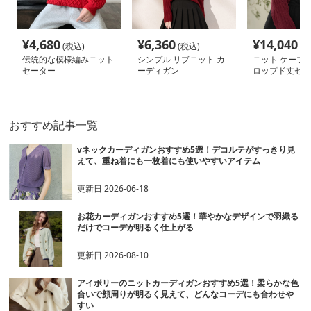
¥
4,680
¥
6,360
¥
14,040
(税込)
(税込)
(税
伝統的な模様編みニット
シンプル リブニット カ
ニット ケーブ
セーター
ーディガン
ロップド丈セー
おすすめ記事一覧
vネックカーディガンおすすめ5選！デコルテがすっきり見
えて、重ね着にも一枚着にも使いやすいアイテム
更新日
2026-06-18
お花カーディガンおすすめ5選！華やかなデザインで羽織る
だけでコーデが明るく仕上がる
更新日
2026-08-10
アイボリーのニットカーディガンおすすめ5選！柔らかな色
合いで顔周りが明るく見えて、どんなコーデにも合わせや
すい