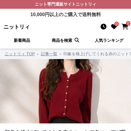
ニット
専門通販サイト
ニットリィ
10,000
円以上のご購入で送料無料
0
0
ニットリィ
新着商品
商品を検索
人気ランキング
ニットリィ TOP
›
記事一覧
›
印象を格上げしてくれる赤のニット