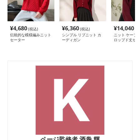
¥
4,680
¥
6,360
¥
14,040
(税込)
(税込)
(税
伝統的な模様編みニット
シンプル リブニット カ
ニット ケーブ
セーター
ーディガン
ロップド丈セー
ページ監修者 酒巻 輝