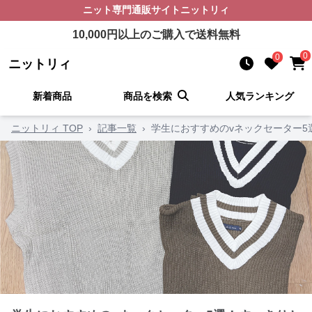
ニット
専門通販サイト
ニットリィ
10,000
円以上のご購入で送料無料
0
0
ニットリィ
新着商品
商品を検索
人気ランキング
ニットリィ TOP
›
記事一覧
›
学生におすすめのvネックセーター