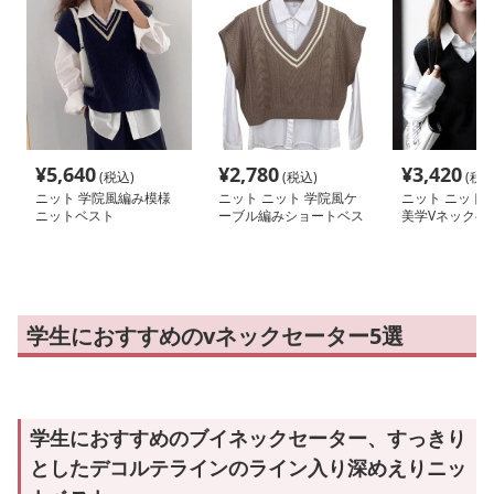
¥
5,640
¥
2,780
¥
3,420
(税込)
(税込)
(税込
ニット 学院風編み模様
ニット ニット 学院風ケ
ニット ニット 
ニットベスト
ーブル編みショートベス
美学Vネックベ
ト
学生におすすめのvネックセーター5選
学生におすすめのブイネックセーター、すっきり
としたデコルテラインのライン入り深めえりニッ