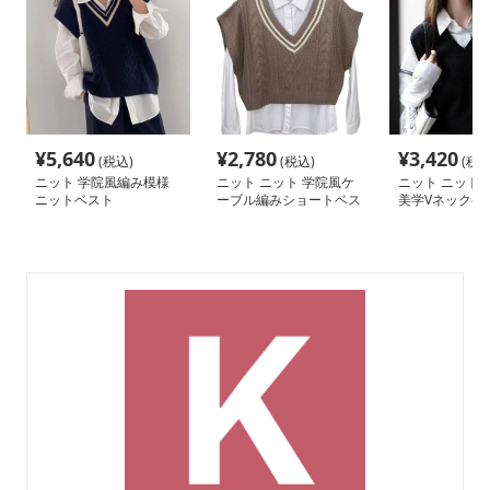
¥
5,640
¥
2,780
¥
3,420
(税込)
(税込)
(税込
ニット 学院風編み模様
ニット ニット 学院風ケ
ニット ニット 
ニットベスト
ーブル編みショートベス
美学Vネックベ
ト