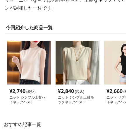
サマーニットならではの軽やかさと、上品なネックデザイ
ンが調和した一枚です。
今回紹介した商品一覧
¥
2,740
¥
2,840
¥
2,660
(税込)
(税込)
(税込
ニット シンプル上質ハ
ニット シンプル上質モ
ニット リブデザ
イネックベスト
ックネックベスト
イネックベスト
おすすめ記事一覧