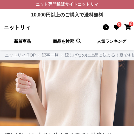
ニット
専門通販サイト
ニットリィ
10,000
円以上のご購入で送料無料
0
0
ニットリィ
新着商品
商品を検索
人気ランキング
ニットリィ TOP
›
記事一覧
›
涼しげなのに上品に決まる！夏でも