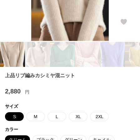
上品リブ編みカシミヤ混ニット
2,880
円
サイズ
S
M
L
XL
2XL
カラー
クリーム
ブラック
グリーン
キャメル