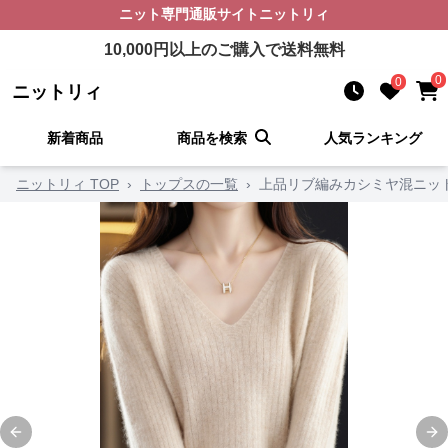
ニット
専門通販サイト
ニットリィ
10,000
円以上のご購入で送料無料
0
0
ニットリィ
新着商品
商品を検索
人気ランキング
ニットリィ TOP
›
トップスの一覧
›
上品リブ編みカシミヤ混ニッ
Previous slide
Ne