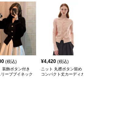
00
¥
4,420
¥
3,010
(税込)
(税込)
(税込)
ト 装飾ボタン付き
ニット 丸襟ボタン留め
ニット 配色切替デザイ
スリーブブイネック
コンパクト丈カーディガ
ン襟付きニットカーディ
トカーディガン
ン
ガン