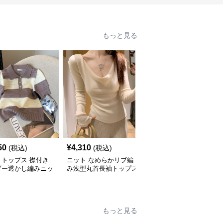
もっと見る
50
¥
4,310
¥
3,680
(税込)
(税込)
(税込)
トトップス 襟付き
ニット なめらかリブ編
ニット アシンメトリー
ダー透かし編みニッ
み浅型丸首長袖トップス
デザインボタン付きハイ
ロシャツ
ネックニット
もっと見る