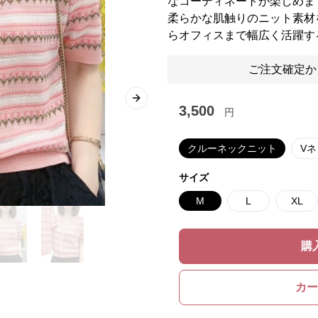
なコーディネートが楽しめま
柔らかな肌触りのニット素材
らオフィスまで幅広く活躍す
ご注文確定か
Next slide
3,500
円
クルーネックニット
V
サイズ
M
L
XL
購
カー