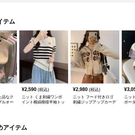
イテム
¥
2,590
¥
2,980
¥
3,0
(税込)
(税込)
上品なク
ニット くま刺繍ワンポ
ニット フード付きロゴ
ニッ
プルオー
イント横縞模様半袖トッ
刺繍ジップアップカーデ
ボー
プス
ィガン
トポ
めアイテム