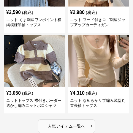
¥
2,590
¥
2,980
(税込)
(税込)
ニット くま刺繍ワンポイント横
ニット フード付きロゴ刺繍ジッ
縞模様半袖トップス
プアップカーディガン
¥
3,050
¥
4,310
(税込)
(税込)
ニットトップス 襟付きボーダー
ニット なめらかリブ編み浅型丸
透かし編みニットポロシャツ
首長袖トップス
›
人気アイテム一覧へ