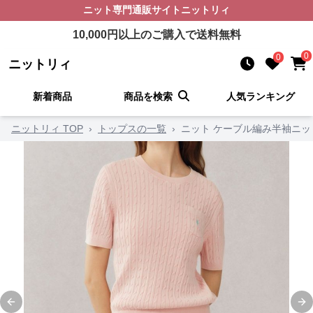
ニット
専門通販サイト
ニットリィ
10,000
円以上のご購入で送料無料
0
0
ニットリィ
新着商品
商品を検索
人気ランキング
ニットリィ TOP
›
トップスの一覧
›
ニット ケーブル編み半袖ニッ
Previous slide
Ne