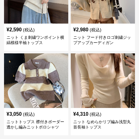
¥
2,590
¥
2,980
(税込)
(税込)
ニット くま刺繍ワンポイント横
ニット フード付きロゴ刺繍ジッ
縞模様半袖トップス
プアップカーディガン
¥
3,050
¥
4,310
(税込)
(税込)
ニットトップス 襟付きボーダー
ニット なめらかリブ編み浅型丸
透かし編みニットポロシャツ
首長袖トップス