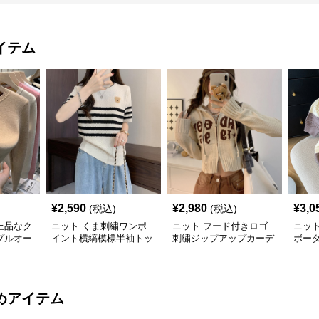
イテム
¥
2,590
¥
2,980
¥
3,0
(税込)
(税込)
上品なク
ニット くま刺繍ワンポ
ニット フード付きロゴ
ニッ
プルオー
イント横縞模様半袖トッ
刺繍ジップアップカーデ
ボー
プス
ィガン
トポ
めアイテム