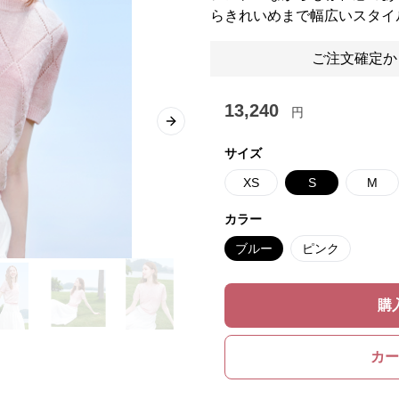
らきれいめまで幅広いスタイ
ご注文確定か
13,240
円
Next slide
サイズ
XS
S
M
カラー
ブルー
ピンク
購
カー