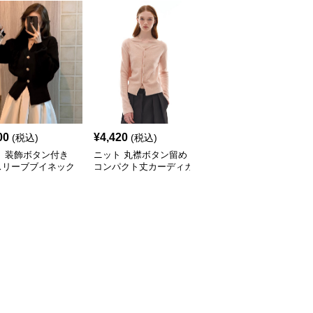
00
¥
4,420
¥
3,010
(税込)
(税込)
(税込)
ト 装飾ボタン付き
ニット 丸襟ボタン留め
ニット 配色切替デザイ
スリーブブイネック
コンパクト丈カーディガ
ン襟付きニットカーディ
トカーディガン
ン
ガン