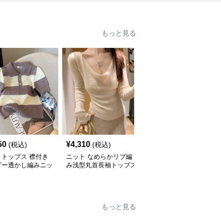
もっと見る
50
¥
4,310
¥
3,680
(税込)
(税込)
(税込)
トトップス 襟付き
ニット なめらかリブ編
ニット アシンメトリー
ダー透かし編みニッ
み浅型丸首長袖トップス
デザインボタン付きハイ
ロシャツ
ネックニット
もっと見る