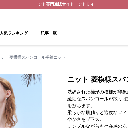
ニット
専門通販サイト
ニットリィ
人気ランキング
記事一覧
ニット 菱模様スパンコール半袖ニット
ニット 菱模様ス
洗練された菱形の模様が印象
繊細なスパンコールが散りば
を放ちます。
柔らかな肌触りと適度なフィ
やかさをプラス。
シンプルながらも存在感のあ