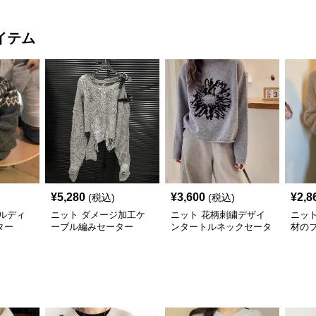
イテム
¥
5,280
¥
3,600
¥
2,8
(税込)
(税込)
ルディ
ニット ダメージ加工ケ
ニット 花柄刺繍デザイ
ニッ
ター
ーブル編みセーター
ンタートルネックセータ
材の
ー
セー