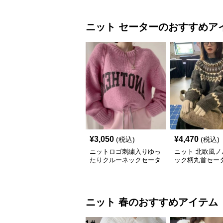
ニット
セーター
のおすすめア
¥
3,050
¥
4,470
(税込)
(税込)
ニットロゴ刺繍入りゆっ
ニット 北欧風ノ
たりクルーネックセータ
ック柄丸首セー
ー
ニット
春
のおすすめアイテム