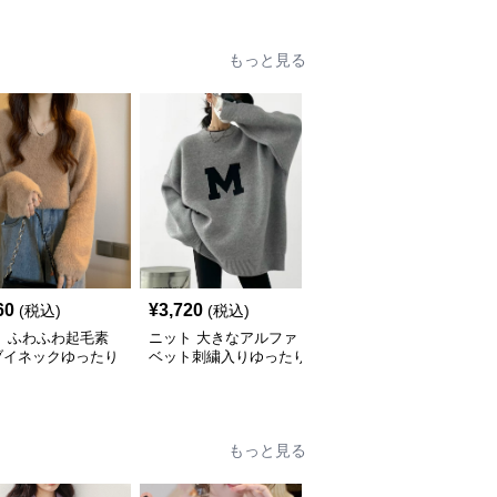
もっと見る
60
¥
3,720
¥
5,700
(税込)
(税込)
(税込)
ト ふわふわ起毛素
ニット 大きなアルファ
ニット ダメージ加工ケ
ブイネックゆったり
ベット刺繍入りゆったり
ーブル編みオーバーサイ
ター
ニットセーター
ズセーター
もっと見る