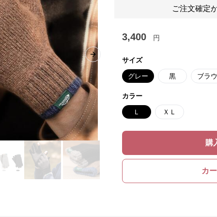
ご注文確定か
3,400
円
Next slide
サイズ
グレー
黒
ブラ
カラー
Ｌ
ＸＬ
購
カー