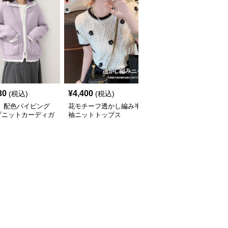
30
¥
4,400
¥
3,400
(税込)
(税込)
(税込)
ト 配色パイピング
花モチーフ透かし編み半
新作ボーダー柄ニットト
プニットカーディガ
袖ニットトップス
ップス ゆったりプルオ
ーバー春夏