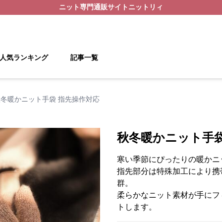
ニット
専門通販サイト
ニットリィ
人気ランキング
記事一覧
秋冬暖かニット手袋 指先操作対応
秋冬暖かニット手袋
寒い季節にぴったりの暖かニ
指先部分は特殊加工により携
群。
柔らかなニット素材が手にフ
トします。