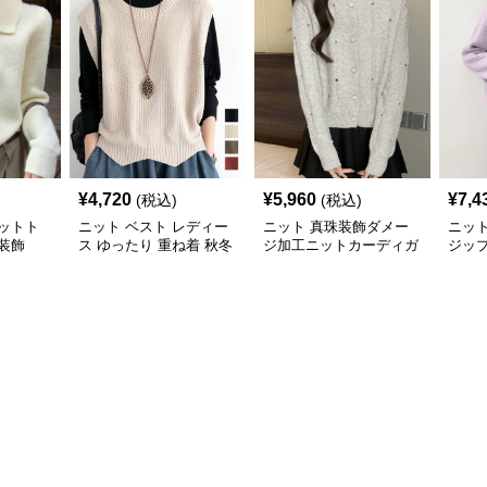
¥
4,720
¥
5,960
¥
7,4
(税込)
(税込)
ットト
ニット ベスト レディー
ニット 真珠装飾ダメー
ニッ
装飾
ス ゆったり 重ね着 秋冬
ジ加工ニットカーディガ
ジッ
春対応
ン大人可愛い
ン