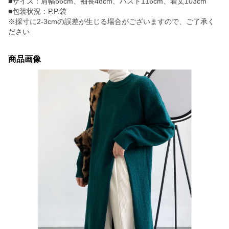
■サイズ：肩幅56cm、袖長48cm、バスト116cm、着丈103cm
■包装状況：P.P.袋
※採寸に2-3cmの誤差が生じる場合がございますので、ご了承く
ださい
商品画像