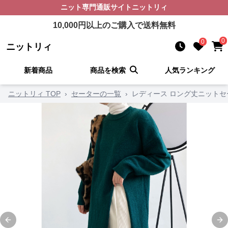
ニット
専門通販サイト
ニットリィ
10,000
円以上のご購入で送料無料
0
0
ニットリィ
新着商品
商品を検索
人気ランキング
ニットリィ TOP
›
セーターの一覧
›
レディース ロング丈ニットセ
Previous slide
Ne