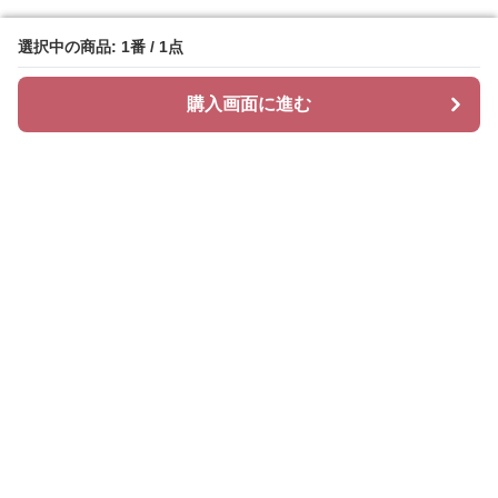
選択中の商品: 1番 / 1点
選択中の商品: 1番 / 1点
購入画面に進む
購入画面に進む
ニットリィ
について
会社概要