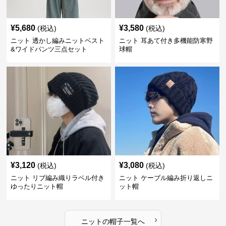
¥
5,680
¥
3,580
(税込)
(税込)
ニット 透かし編みニットベスト
ニット 耳あて付き多機能防寒野
&ワイドパンツ三点セット
球帽
¥
3,120
¥
3,080
(税込)
(税込)
ニット リブ編み織りラベル付き
ニット ケーブル編み折り返しニ
ゆったりニット帽
ット帽
›
ニット
の
帽子
一覧へ