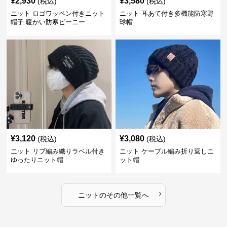
¥
2,930
¥
3,580
(税込)
(税込)
ニット ロゴワッペン付きニット
ニット 耳あて付き多機能防寒野
帽子 暖かい防寒ビーニー
球帽
¥
3,120
¥
3,080
(税込)
(税込)
ニット リブ編み織りラベル付き
ニット ケーブル編み折り返しニ
ゆったりニット帽
ット帽
›
ニット
の
その他
一覧へ