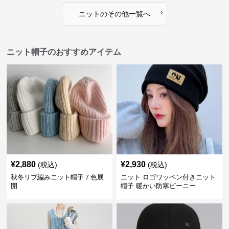
›
ニット
の
その他
一覧へ
ニット帽子のおすすめアイテム
¥
2,880
¥
2,930
(税込)
(税込)
秋冬リブ編みニット帽子７色展
ニット ロゴワッペン付きニット
開
帽子 暖かい防寒ビーニー