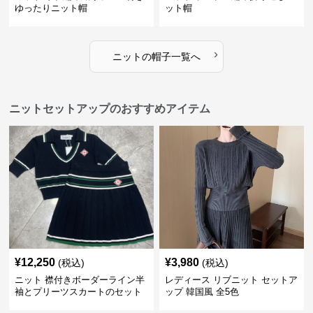
ゆったりニット帽
ット帽
›
ニット
の
帽子
一覧へ
ニットセットアップのおすすめアイテム
¥
12,250
¥
3,980
(税込)
(税込)
ニット 襟付きボーダーライン半
レディース リブニット セットア
袖とプリーツスカートのセット
ップ 韓国風 全5色
アップ