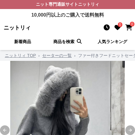
ニット
専門通販サイト
ニットリィ
10,000
円以上のご購入で送料無料
0
0
ニットリィ
新着商品
商品を検索
人気ランキング
ニットリィ TOP
›
セーターの一覧
›
ファー付きフードニットセータ
Previous slide
Ne