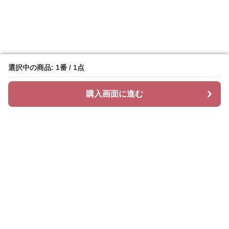
選択中の商品: 1番 / 1点
選択中の商品: 1番 / 1点
購入画面に進む
購入画面に進む
ニットリィ
について