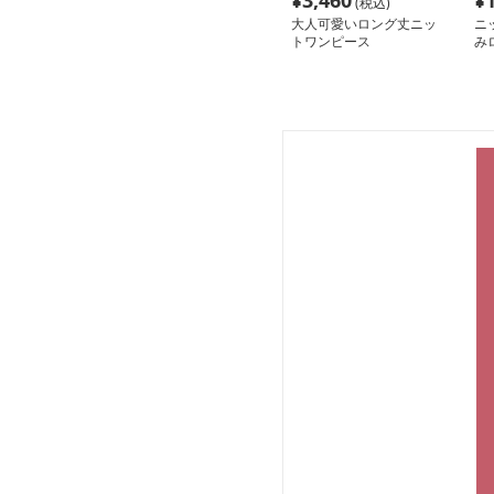
¥
3,460
¥
(税込)
大人可愛いロング丈ニッ
ニ
トワンピース
み