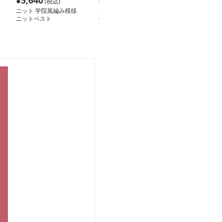
¥
5,640
¥
2,780
¥
3,420
(税込)
(税込)
(税込
ニット 学院風編み模様
ニット ニット 学院風ケ
ニット ニット 
ニットベスト
ーブル編みショートベス
美学Vネックベ
ト