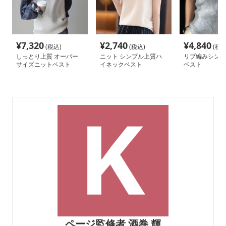
¥
7,320
¥
2,740
¥
4,840
(税込)
(税込)
(税込
しっとり上質 オーバー
ニット シンプル上質ハ
リブ編みシンプ
サイズニットベスト
イネックベスト
ベスト
ページ監修者 酒巻 輝