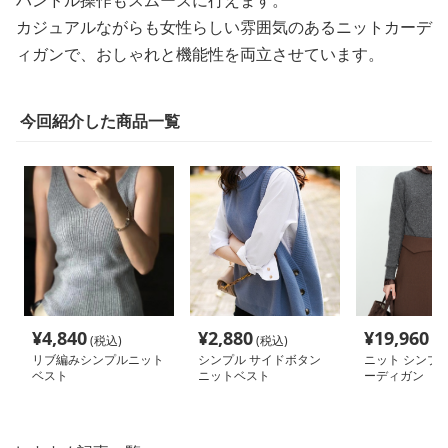
ハンドル操作もスムーズに行えます。
カジュアルながらも女性らしい雰囲気のあるニットカーデ
ィガンで、おしゃれと機能性を両立させています。
今回紹介した商品一覧
¥
4,840
¥
2,880
¥
19,960
(税込)
(税込)
(税
リブ編みシンプルニット
シンプル サイドボタン
ニット シンプ
ベスト
ニットベスト
ーディガン