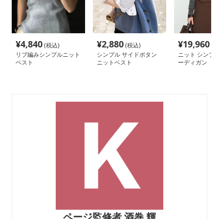
¥
4,840
¥
2,880
¥
19,960
(税込)
(税込)
(税
リブ編みシンプルニット
シンプル サイドボタン
ニット シンプ
ベスト
ニットベスト
ーディガン
ページ監修者 酒巻 輝