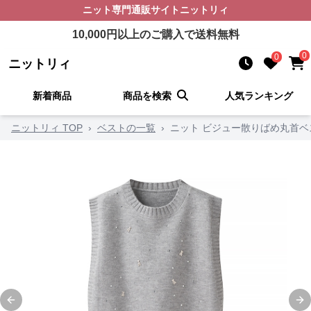
ニット
専門通販サイト
ニットリィ
10,000
円以上のご購入で送料無料
0
0
ニットリィ
新着商品
商品を検索
人気ランキング
ニットリィ TOP
›
ベストの一覧
›
ニット ビジュー散りばめ丸首ベ
Previous slide
Ne