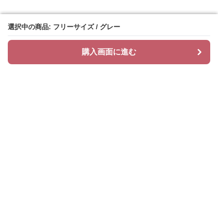
選択中の商品: フリーサイズ / グレー
選択中の商品: フリーサイズ / グレー
購入画面に進む
購入画面に進む
ニットリィ
について
会社概要