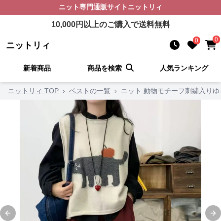
ニット
専門通販サイト
ニットリィ
10,000
円以上のご購入で送料無料
0
0
ニットリィ
新着商品
商品を検索
人気ランキング
ニットリィ TOP
›
ベストの一覧
›
ニット 動物モチーフ刺繍入りゆ
Previous slide
Ne