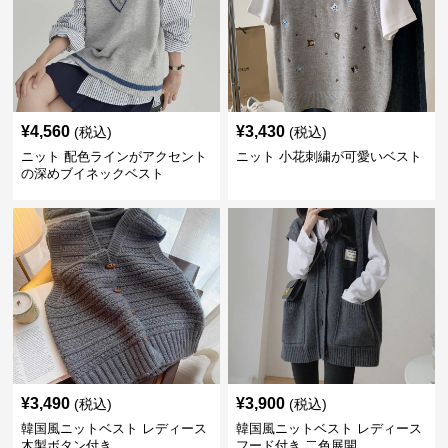
¥
4,560
¥
3,430
(税込)
(税込)
ニット 配色ラインがアクセント
ニット 小花刺繍が可愛いベスト
の深めブイネックベスト
¥
3,490
¥
3,900
(税込)
(税込)
韓国風ニットベスト レディース
韓国風ニットベスト レディース
木製ボタン付き
フード付き 二色展開