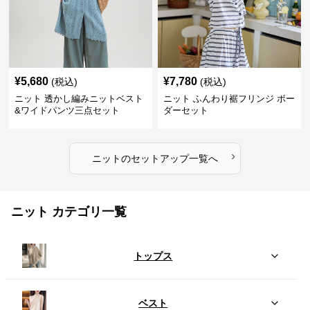
¥
5,680
¥
7,780
(税込)
(税込)
ニット 透かし編みニットベスト
ニット ふんわり裾フリンジ ボー
&ワイドパンツ三点セット
ダーセット
›
ニット
の
セットアップ
一覧へ
ニット カテゴリ一覧
トップス
ベスト