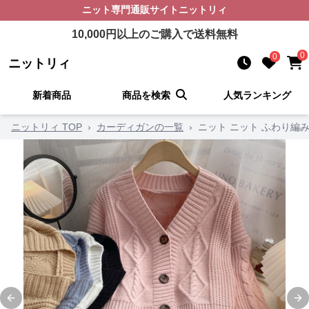
ニット
専門通販サイト
ニットリィ
10,000
円以上のご購入で送料無料
0
0
ニットリィ
新着商品
商品を検索
人気ランキング
ニットリィ TOP
›
カーディガンの一覧
›
ニット ニット ふわり編
Previous slide
Ne