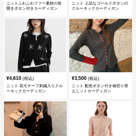
ニットふわふわファー素材の前
ニット 上品なゴールドボタンの
開きボタン付きカーディガン
クルーネックカーディガン
¥
4,610
¥
3,500
(税込)
(税込)
ニット 花モチーフ刺繍入りクル
ニット 配色ボタン付き袖切り替
ーネックカーディガン
えニットカーディガン