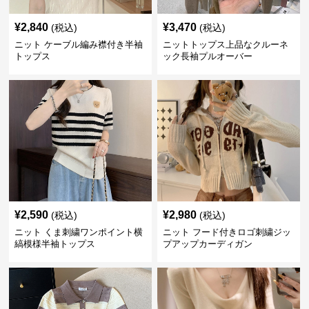
¥
2,840
¥
3,470
(税込)
(税込)
ニット ケーブル編み襟付き半袖
ニットトップス上品なクルーネ
トップス
ック長袖プルオーバー
¥
2,590
¥
2,980
(税込)
(税込)
ニット くま刺繍ワンポイント横
ニット フード付きロゴ刺繍ジッ
縞模様半袖トップス
プアップカーディガン