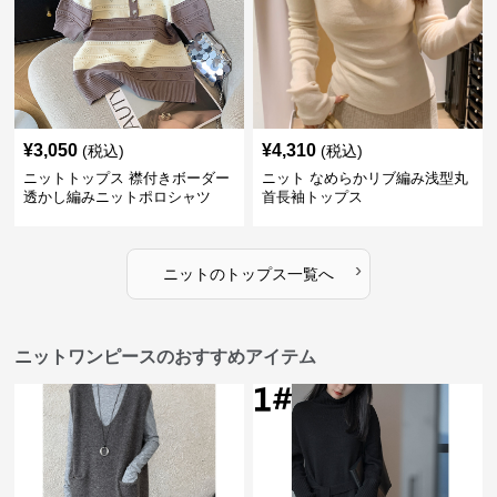
¥
3,050
¥
4,310
(税込)
(税込)
ニットトップス 襟付きボーダー
ニット なめらかリブ編み浅型丸
透かし編みニットポロシャツ
首長袖トップス
›
ニット
の
トップス
一覧へ
ニットワンピースのおすすめアイテム