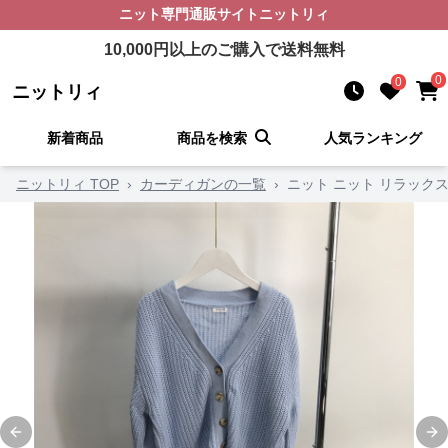
ニット
専門通販サイト
ニットリィ
10,000
円以上のご購入で送料無料
0
0
ニットリィ
新着商品
商品を検索
人気ランキング
ニットリィ TOP
›
カーディガンの一覧
›
ニット ニット リラック
Previous slide
Ne