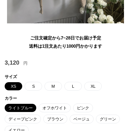
ご注文確定から7~28日でお届け予定
送料は1注文あたり
1000
円かかります
3,120
円
サイズ
XS
S
M
L
XL
カラー
ライトブルー
オフホワイト
ピンク
ディープピンク
ブラウン
ベージュ
グリーン
イエロー