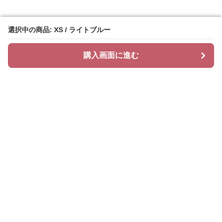
選択中の商品: XS / ライトブルー
選択中の商品: XS / ライトブルー
購入画面に進む
購入画面に進む
ニットリィ
について
会社概要