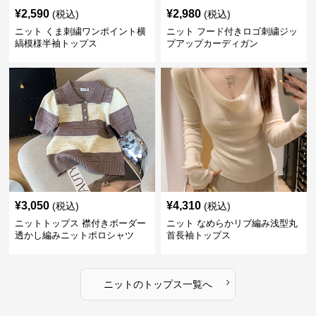
¥
2,590
¥
2,980
(税込)
(税込)
ニット くま刺繍ワンポイント横
ニット フード付きロゴ刺繍ジッ
縞模様半袖トップス
プアップカーディガン
¥
3,050
¥
4,310
(税込)
(税込)
ニットトップス 襟付きボーダー
ニット なめらかリブ編み浅型丸
透かし編みニットポロシャツ
首長袖トップス
›
ニット
の
トップス
一覧へ