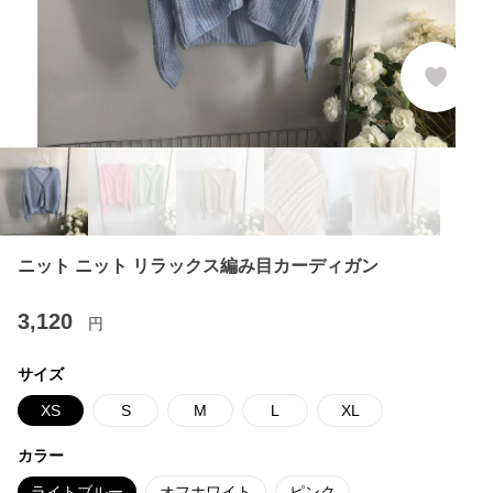
ニット ニット リラックス編み目カーディガン
3,120
円
サイズ
XS
S
M
L
XL
カラー
ライトブルー
オフホワイト
ピンク