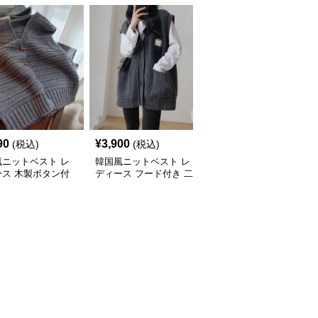
90
¥
3,900
¥
3,490
(税込)
(税込)
(税込)
風ニットベスト レ
韓国風ニットベスト レ
韓国風ニットベスト深め
ース 木製ボタン付
ディース フード付き 二
ブイネック4色展開
色展開