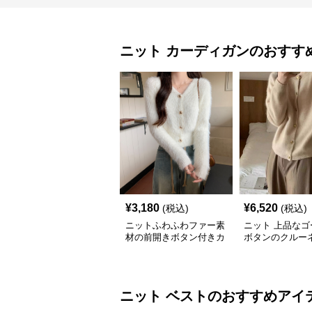
ニット
カーディガン
のおすす
¥
3,180
¥
6,520
(税込)
(税込)
ニットふわふわファー素
ニット 上品なゴ
材の前開きボタン付きカ
ボタンのクルー
ーディガン
ーディガン
ニット
ベスト
のおすすめアイ