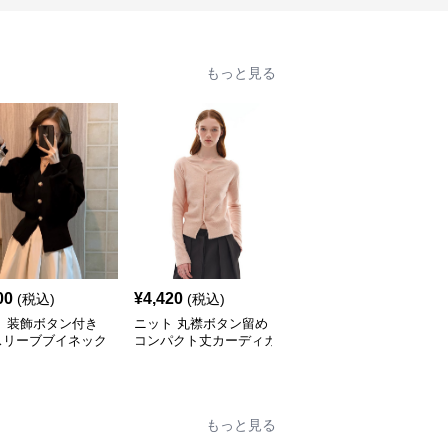
もっと見る
00
¥
4,420
¥
3,010
(税込)
(税込)
(税込)
ト 装飾ボタン付き
ニット 丸襟ボタン留め
ニット 配色切替デザイ
スリーブブイネック
コンパクト丈カーディガ
ン襟付きニットカーディ
トカーディガン
ン
ガン
もっと見る