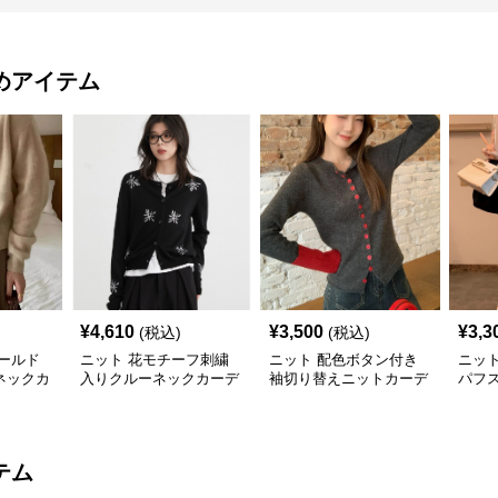
めアイテム
¥
4,610
¥
3,500
¥
3,3
(税込)
(税込)
ールド
ニット 花モチーフ刺繍
ニット 配色ボタン付き
ニッ
ネックカ
入りクルーネックカーデ
袖切り替えニットカーデ
パフ
ィガン
ィガン
ニッ
テム