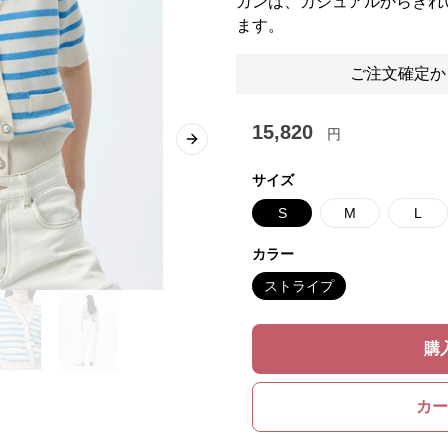
ガンは、カジュアルからきれ
ます。
ご注文確定か
15,820
円
Next slide
サイズ
S
M
L
カラー
ストライプ
購
カー