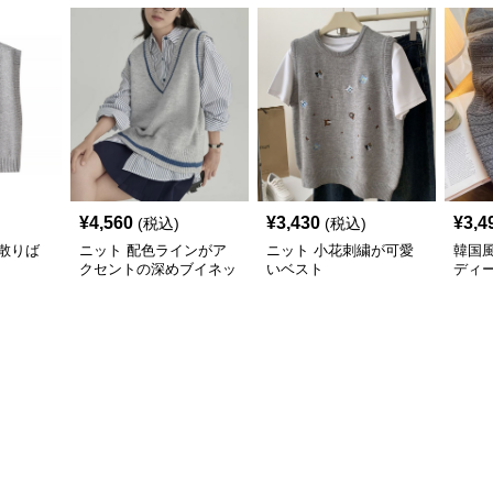
¥
4,560
¥
3,430
¥
3,4
(税込)
(税込)
散りば
ニット 配色ラインがア
ニット 小花刺繍が可愛
韓国
クセントの深めブイネッ
いベスト
ディ
クベスト
き