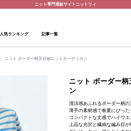
ニット
専門通販サイト
ニットリィ
人気ランキング
記事一覧
›
ニット ボーダー柄五分袖ニットカーディガン
ニット ボーダー
ン
清涼感あふれるボーダー柄の
薄手の素材感で春夏にぴった
コンパクトな丈感でハイウエ
上品な光沢と繊細な編み目が