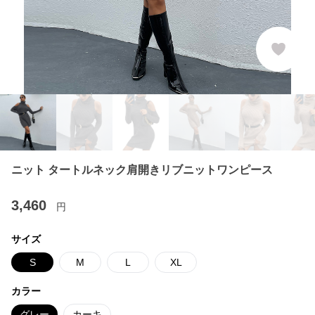
ニット タートルネック肩開きリブニットワンピース
3,460
円
サイズ
S
M
L
XL
カラー
グレー
カーキ