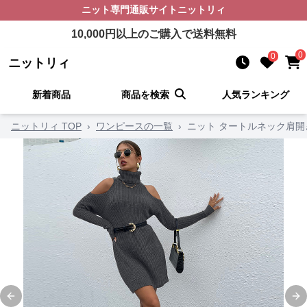
ニット
専門通販サイト
ニットリィ
10,000
円以上のご購入で送料無料
0
0
ニットリィ
新着商品
商品を検索
人気ランキング
ニットリィ TOP
›
ワンピースの一覧
›
ニット タートルネック肩
Previous slide
Ne