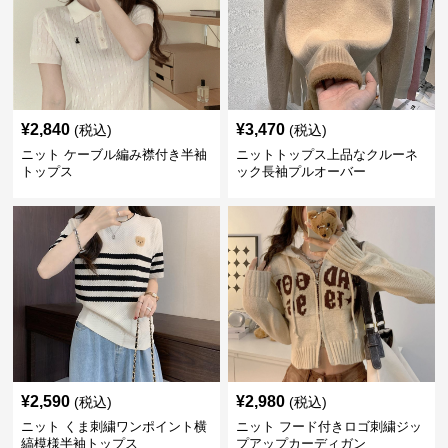
¥
2,840
¥
3,470
(税込)
(税込)
ニット ケーブル編み襟付き半袖
ニットトップス上品なクルーネ
トップス
ック長袖プルオーバー
¥
2,590
¥
2,980
(税込)
(税込)
ニット くま刺繍ワンポイント横
ニット フード付きロゴ刺繍ジッ
縞模様半袖トップス
プアップカーディガン