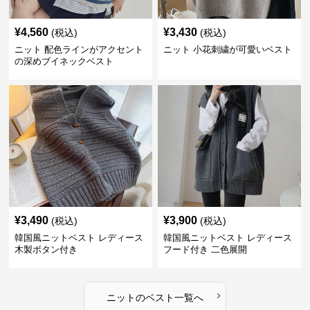
¥
4,560
¥
3,430
(税込)
(税込)
ニット 配色ラインがアクセント
ニット 小花刺繍が可愛いベスト
の深めブイネックベスト
¥
3,490
¥
3,900
(税込)
(税込)
韓国風ニットベスト レディース
韓国風ニットベスト レディース
木製ボタン付き
フード付き 二色展開
›
ニット
の
ベスト
一覧へ