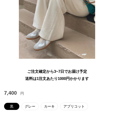
ご注文確定から3~7日でお届け予定
送料は1注文あたり
1000
円かかります
7,400
円
黒
グレー
カーキ
アプリコット