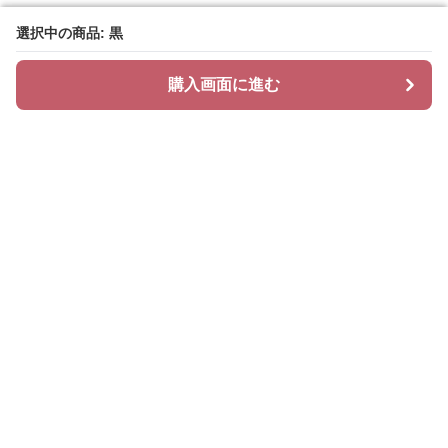
選択中の商品: 黒
選択中の商品: 黒
購入画面に進む
購入画面に進む
ニットリィ
について
会社概要
利用規約