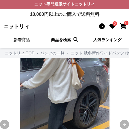
ニット
専門通販サイト
ニットリィ
10,000
円以上のご購入で送料無料
0
0
ニットリィ
新着商品
商品を検索
人気ランキング
ニットリィ TOP
›
パンツの一覧
›
ニット 秋冬新作ワイドパンツ 
Previous slide
Ne