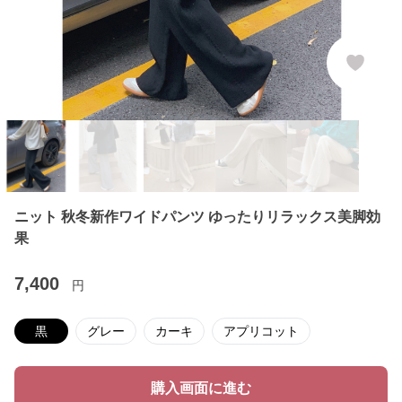
ニット 秋冬新作ワイドパンツ ゆったりリラックス美脚効
果
7,400
円
黒
グレー
カーキ
アプリコット
購入画面に進む