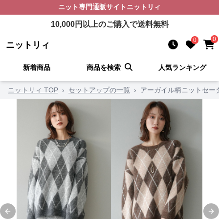
ニット
専門通販サイト
ニットリィ
10,000
円以上のご購入で送料無料
0
0
ニットリィ
新着商品
商品を検索
人気ランキング
ニットリィ TOP
›
セットアップの一覧
›
アーガイル柄ニットセー
Previous slide
Ne