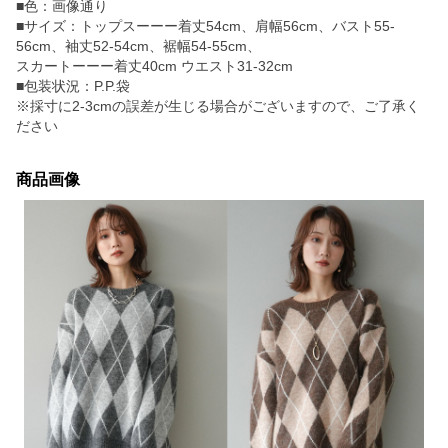
■色：画像通り
■サイズ：トップスーーー着丈54cm、肩幅56cm、バスト55-
56cm、袖丈52-54cm、裾幅54-55cm、
スカートーーー着丈40cm ウエスト31-32cm
■包装状況：P.P.袋
※採寸に2-3cmの誤差が生じる場合がございますので、ご了承く
ださい
商品画像