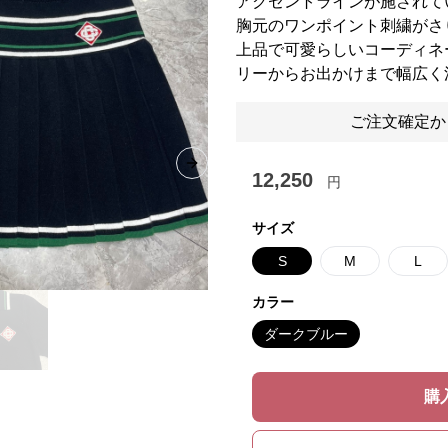
アクセントラインが施されて
胸元のワンポイント刺繍がさ
上品で可愛らしいコーディネ
リーからお出かけまで幅広く
ご注文確定か
Next slide
12,250
円
サイズ
S
M
L
カラー
ダークブルー
購