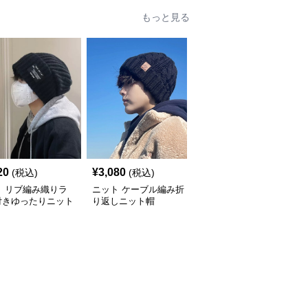
もっと見る
20
¥
3,080
¥
2,260
(税込)
(税込)
(税込)
ト リブ編み織りラ
ニット ケーブル編み折
秋冬ニット帽子カラフル
付きゆったりニット
り返しニット帽
ワッペン付きビーニー