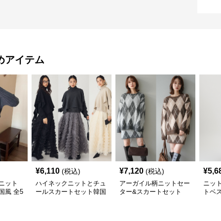
めアイテム
¥
6,110
¥
7,120
¥
5,6
(税込)
(税込)
ニット
ハイネックニットとチュ
アーガイル柄ニットセー
ニッ
国風 全5
ールスカートセット韓国
ター&スカートセット
トベ
風 セットアップ
セットアップ
三点