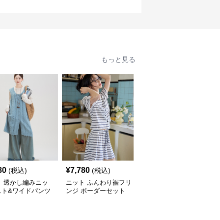
もっと見る
80
¥
7,780
¥
11,560
(税込)
(税込)
(税込)
ト 透かし編みニッ
ニット ふんわり裾フリ
ニット レイヤード風ニ
スト&ワイドパンツ
ンジ ボーダーセット
ットベストセットアップ
セット