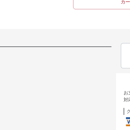
カー
お
対