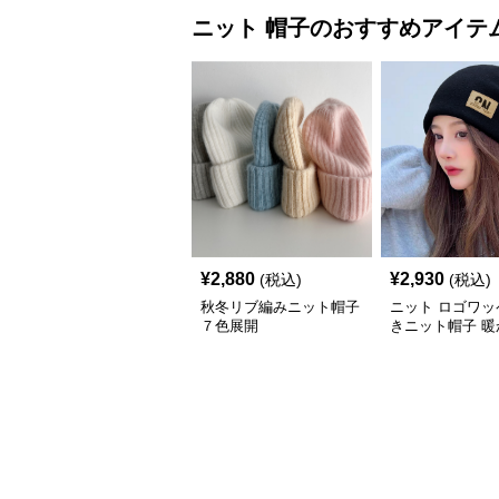
ニット
帽子
のおすすめアイテ
¥
2,880
¥
2,930
(税込)
(税込)
秋冬リブ編みニット帽子
ニット ロゴワッ
７色展開
きニット帽子 暖
寒ビーニー