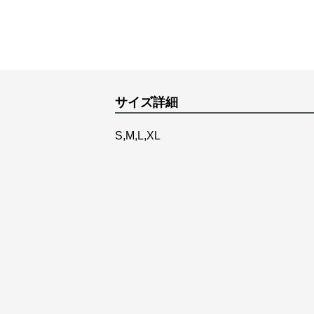
サイズ詳細
S,M,L,XL