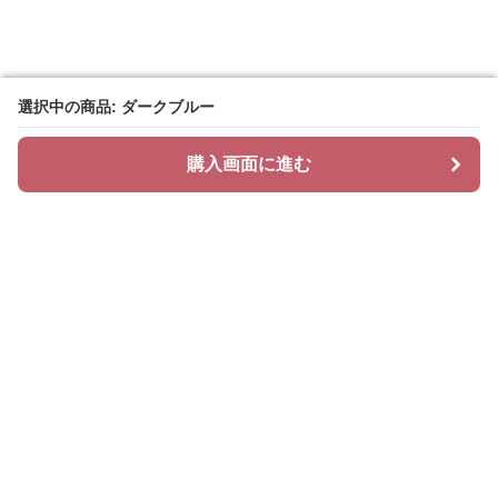
選択中の商品: ダークブルー
選択中の商品: ダークブルー
購入画面に進む
購入画面に進む
ニットリィ
について