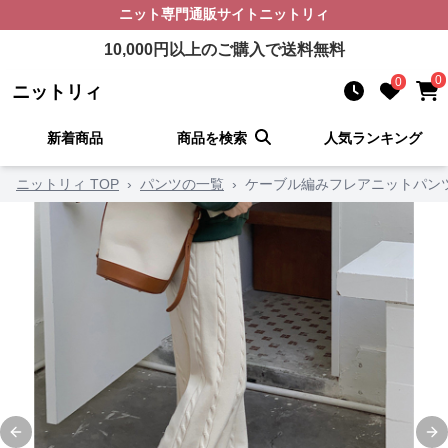
ニット
専門通販サイト
ニットリィ
10,000
円以上のご購入で送料無料
0
0
ニットリィ
新着商品
商品を検索
人気ランキング
ニットリィ TOP
›
パンツの一覧
›
ケーブル編みフレアニットパン
Previous slide
Ne