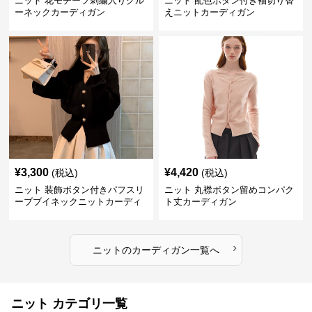
ニット 花モチーフ刺繍入りクル
ニット 配色ボタン付き袖切り替
ーネックカーディガン
えニットカーディガン
¥
3,300
¥
4,420
(税込)
(税込)
ニット 装飾ボタン付きパフスリ
ニット 丸襟ボタン留めコンパク
ーブブイネックニットカーディ
ト丈カーディガン
ガン
›
ニット
の
カーディガン
一覧へ
ニット カテゴリ一覧