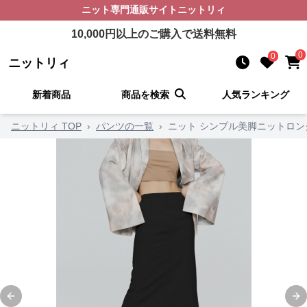
ニット
専門通販サイト
ニットリィ
10,000
円以上のご購入で送料無料
0
0
ニットリィ
新着商品
商品を検索
人気ランキング
ニットリィ TOP
›
パンツの一覧
›
ニット シンプル美脚ニットロン
Previous slide
Ne