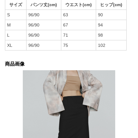
サイズ
パンツ丈(cm)
ウエスト(cm)
ヒップ(cm)
S
96/90
63
90
M
96/90
67
94
L
96/90
71
98
XL
96/90
75
102
商品画像