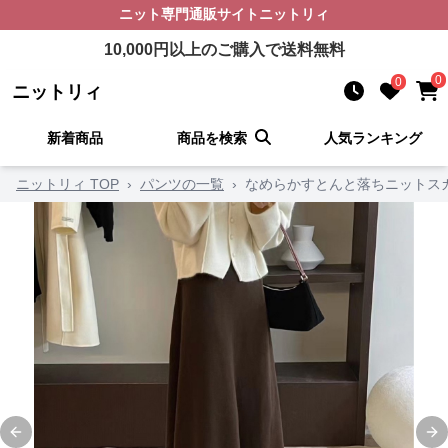
ニット
専門通販サイト
ニットリィ
10,000
円以上のご購入で送料無料
0
0
ニットリィ
新着商品
商品を検索
人気ランキング
ニットリィ TOP
›
パンツの一覧
›
なめらかすとんと落ちニットス
Previous slide
Ne