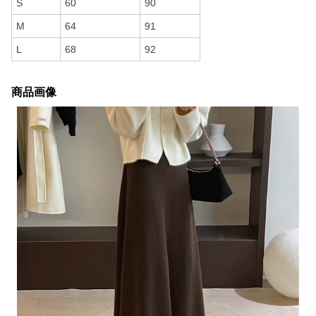
S
60
90
M
64
91
L
68
92
商品画像