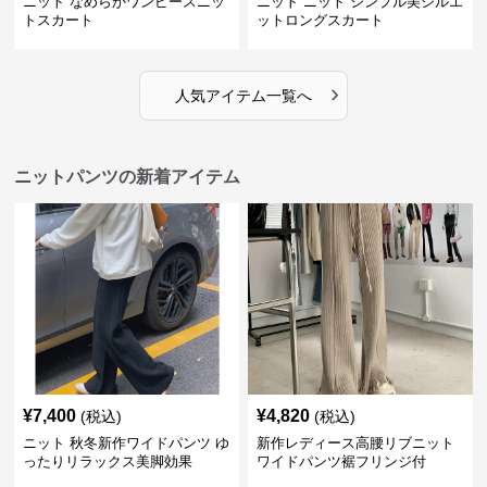
ニット なめらかワンピースニッ
ニット ニット シンプル美シルエ
トスカート
ットロングスカート
›
人気アイテム一覧へ
ニットパンツの新着アイテム
¥
7,400
¥
4,820
(税込)
(税込)
ニット 秋冬新作ワイドパンツ ゆ
新作レディース高腰リブニット
ったりリラックス美脚効果
ワイドパンツ裾フリンジ付