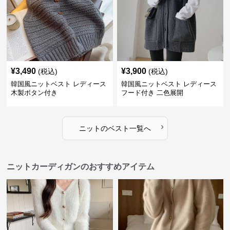
¥
3,490
¥
3,900
(税込)
(税込)
韓国風ニットベスト レディース
韓国風ニットベスト レディース
木製ボタン付き
フード付き 二色展開
›
ニット
の
ベスト
一覧へ
ニットカーディガンのおすすめアイテム