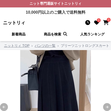
ニット
専門通販サイト
ニットリィ
10,000
円以上のご購入で送料無料
0
0
ニットリィ
新着商品
商品を検索
人気ランキング
ニットリィ TOP
›
パンツの一覧
›
プリーツニットロングスカート
Previous slide
Ne